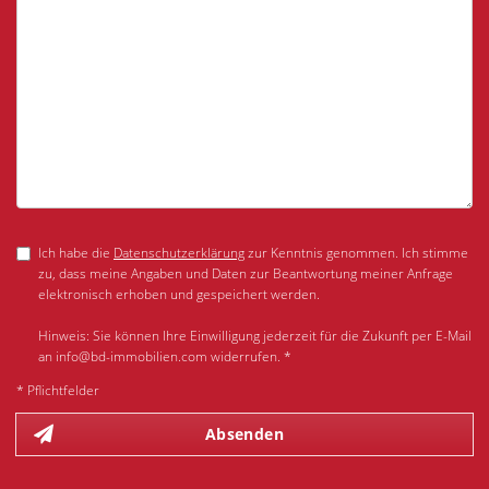
Ich habe die
Datenschutzerklärung
zur Kenntnis genommen. Ich stimme
zu, dass meine Angaben und Daten zur Beantwortung meiner Anfrage
elektronisch erhoben und gespeichert werden.
Hinweis: Sie können Ihre Einwilligung jederzeit für die Zukunft per E-Mail
an info@bd-immobilien.com widerrufen. *
* Pflichtfelder
Absenden