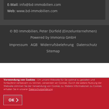
E-Mail:
info@bd-immobilien.com
Web:
www.bd-immobilien.com
© BD Immobilien, Peter Dürfeld (Einzelunternehmen)
Powered by
Immonia GmbH
Impressum
AGB
Widerrufsbelehrung
Datenschutz
Sitemap
Verwendung von Cookies
- Um unsere Webseite für Sie optimal zu gestalten und
fortlaufend verbessern zu können, verwenden wir Cookies. Durch die weitere Nutzung der
Webseite stimmen Sie der Verwendung von Cookies zu. Weitere Informationen zu Cookies
erhalten Sie in unserer
Datenschutzerklärung
.
OK