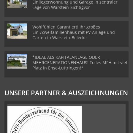
Einliegerwohnung und Garage in zentraler
Lage von Warstein-Sichtigvor
Wohlfühlen Garantiert! Ihr großes
Ein-/Zweifamilienhaus mit PV-Anlage und
Garten in Warstein-Belecke
*IDEAL ALS KAPITALANLAGE ODER
MEHRGENERATIONENHAUS! Tolles MFH mit viel
Platz in Ense-Lüttringen!*
UNSERE PARTNER & AUSZEICHNUNGEN