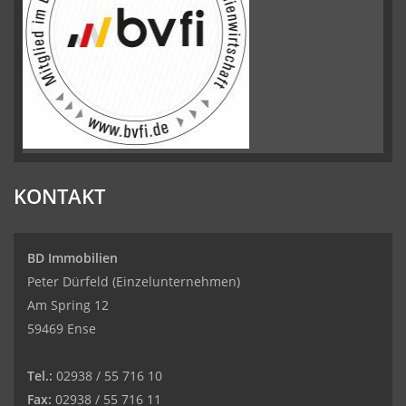
KONTAKT
BD Immobilien
Peter Dürfeld (Einzelunternehmen)
Am Spring 12
59469 Ense
Tel.:
02938 / 55 716 10
Fax:
02938 / 55 716 11