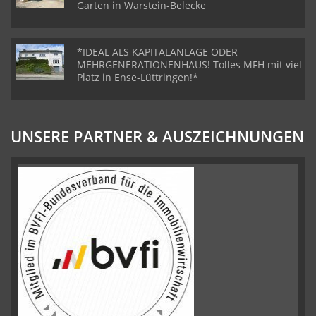
Garten in Warstein-Belecke
*IDEAL ALS KAPITALANLAGE ODER
MEHRGENERATIONENHAUS! Tolles MFH mit viel
Platz in Ense-Lüttringen!*
UNSERE PARTNER & AUSZEICHNUNGEN